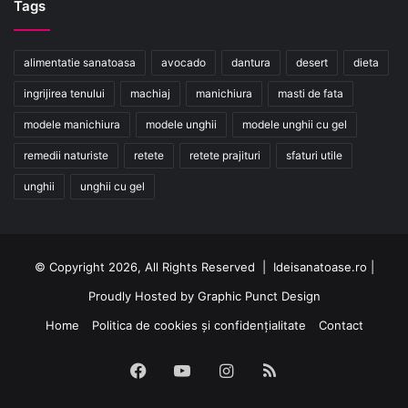
Tags
alimentatie sanatoasa
avocado
dantura
desert
dieta
ingrijirea tenului
machiaj
manichiura
masti de fata
modele manichiura
modele unghii
modele unghii cu gel
remedii naturiste
retete
retete prajituri
sfaturi utile
unghii
unghii cu gel
© Copyright 2026, All Rights Reserved | Ideisanatoase.ro |
Proudly Hosted by
Graphic Punct Design
Home
Politica de cookies și confidențialitate
Contact
Facebook
YouTube
Instagram
RSS