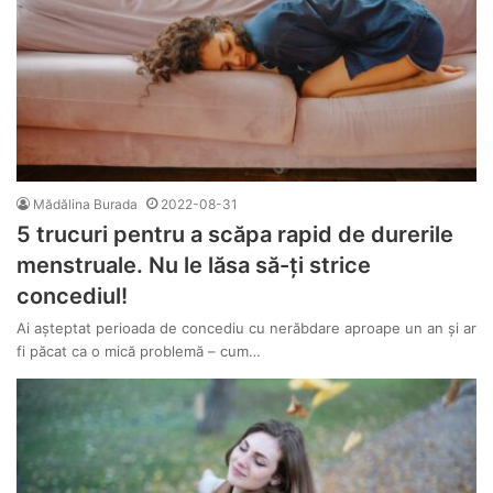
Mădălina Burada
2022-08-31
5 trucuri pentru a scăpa rapid de durerile
menstruale. Nu le lăsa să-ți strice
concediul!
Ai așteptat perioada de concediu cu nerăbdare aproape un an și ar
fi păcat ca o mică problemă – cum…