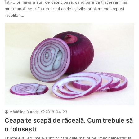
Într-o primăvară atât de capricioasă, când pare că traversăm mai
multe anotimpuri în decursul aceleiași zile, suntem mai expuși
răcelilor,…
Mădălina Burada
2018-04-23
Ceapa te scapă de răceală. Cum trebuie să
o folosești
Fructele și legumele sunt printre cele mai bune ”medicamente” la