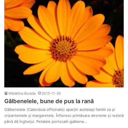
Mădălina Burada
2015-11-29
Gălbenelele, bune de pus la rană
Gălbenelele (Calendula officinalis) aparțin aceleiași familii ca și
crizantemele și margaretele. Înfloresc primăvara devreme și rezistă
până dă înghețul. Petalele portocalii-galbene…