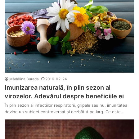
Mădălina Burada
2016-02-24
Imunizarea naturală, în plin sezon al
virozelor. Adevărul despre beneficiile ei
În plin sezon al infecţiilor respiratorii, gripale sau nu, imunitatea
devine un subiect controversat şi dezbătut pe larg. Ce este…