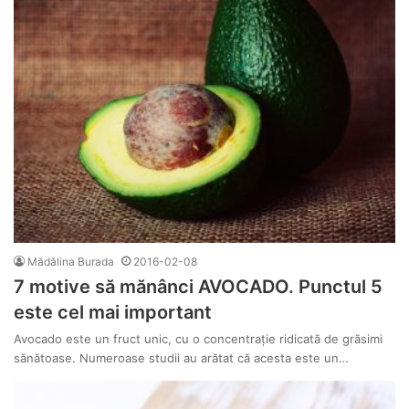
Mădălina Burada
2016-02-08
7 motive să mănânci AVOCADO. Punctul 5
este cel mai important
Avocado este un fruct unic, cu o concentrație ridicată de grăsimi
sănătoase. Numeroase studii au arătat că acesta este un…