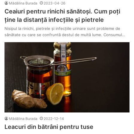
Mădălina Burada
2023-04-26
Ceaiuri pentru rinichi sănătoși. Cum poți
ține la distanță infecțiile și pietrele
Nisipul la rinichi, pietrele și infecțiile urinare sunt probleme de
sănătate cu care se confruntă destul de multă lume. Consumul…
Mădălina Burada
2022-12-14
Leacuri din bătrâni pentru tuse