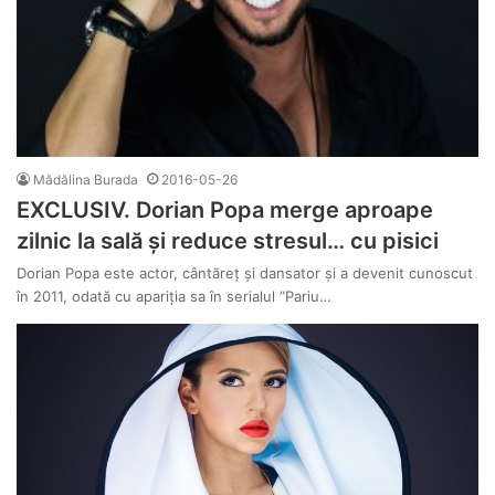
Mădălina Burada
2016-05-26
EXCLUSIV. Dorian Popa merge aproape
zilnic la sală și reduce stresul… cu pisici
Dorian Popa este actor, cântăreț și dansator și a devenit cunoscut
în 2011, odată cu apariția sa în serialul ”Pariu…