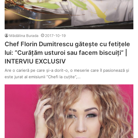
Mădălina Burada
2017-10-19
Chef Florin Dumitrescu gătește cu fetițele
lui: ”Curățăm usturoi sau facem biscuiți” |
INTERVIU EXCLUSIV
Are o carieră pe care și-a dorit-o, o meserie care îl pasionează și
este jurat al emisiunii ”Chefi la cuțite”,…