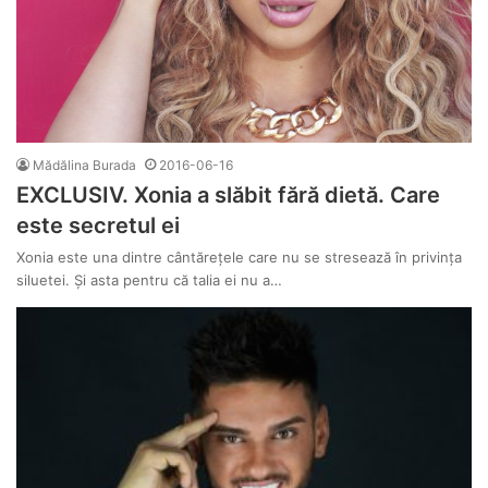
Mădălina Burada
2016-06-16
EXCLUSIV. Xonia a slăbit fără dietă. Care
este secretul ei
Xonia este una dintre cântărețele care nu se stresează în privința
siluetei. Și asta pentru că talia ei nu a…