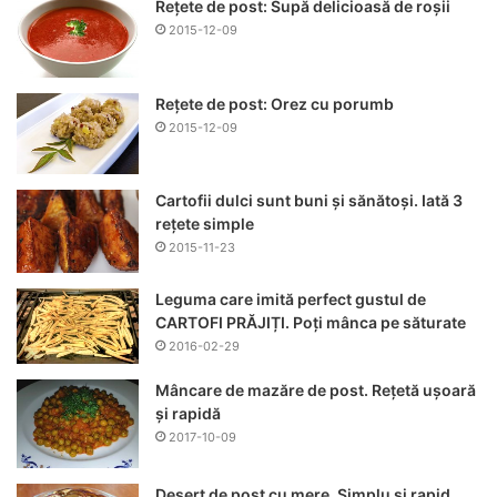
Rețete de post: Supă delicioasă de roșii
2015-12-09
Rețete de post: Orez cu porumb
2015-12-09
Cartofii dulci sunt buni și sănătoși. Iată 3
rețete simple
2015-11-23
Leguma care imită perfect gustul de
CARTOFI PRĂJIȚI. Poți mânca pe săturate
2016-02-29
Mâncare de mazăre de post. Rețetă ușoară
și rapidă
2017-10-09
Desert de post cu mere. Simplu și rapid