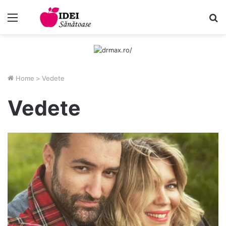
Menu
C
Home
>
Vedete
Vedete