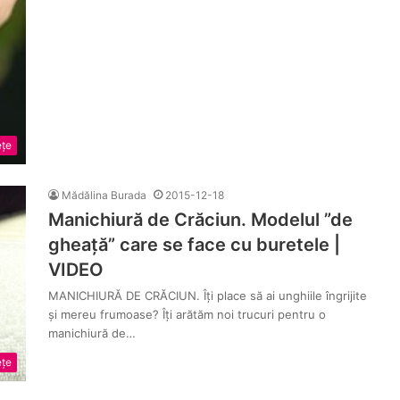
țe
Mădălina Burada
2015-12-18
Manichiură de Crăciun. Modelul ”de
gheață” care se face cu buretele |
VIDEO
MANICHIURĂ DE CRĂCIUN. Îți place să ai unghiile îngrijite
și mereu frumoase? Îți arătăm noi trucuri pentru o
manichiură de…
țe