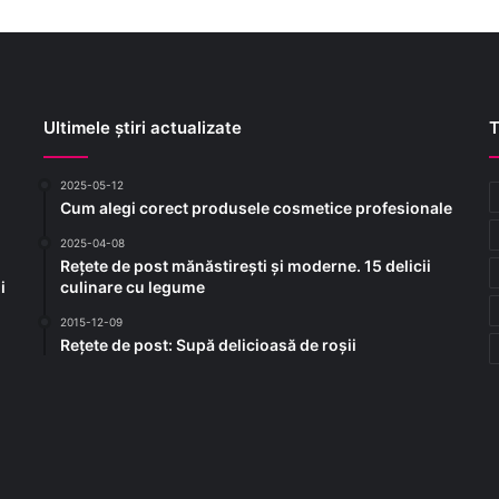
Ultimele știri actualizate
T
2025-05-12
Cum alegi corect produsele cosmetice profesionale
2025-04-08
Rețete de post mănăstirești și moderne. 15 delicii
i
culinare cu legume
2015-12-09
Rețete de post: Supă delicioasă de roșii