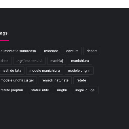
ags
alimentatie sanatoasa
avocado
dantura
desert
dieta
ingrijirea tenului
machiaj
manichiura
masti de fata
modele manichiura
modele unghii
modele unghii cu gel
remedii naturiste
retete
retete prajituri
sfaturi utile
unghii
unghii cu gel