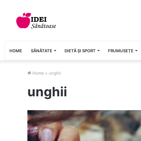
HOME
SĂNĂTATE
DIETĂ ȘI SPORT
FRUMUSEȚE
Home
>
unghii
unghii