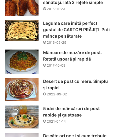
sănătoși. Iată 3 rețete simple
2015-11-23
Leguma care imită perfect
gustul de CARTOFI PRĂJIȚI. Poți
mânca pe săturate
2016-02-29
Mâncare de mazăre de post.
Rețetă ușoară și rapidă
2017-10-09
Desert de post cu mere. Simplu
și rapid
2022-09-02
5 idei de mâncăruri de post
rapide și gustoase
2021-04-14
De câte ori pe zi și cum trebuie