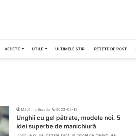
VEDETE
UTILE
ULTIMELE ȘTIRI
REȚETE DE POST
Mădălina Burada
2023-05-12
Unghii cu gel pătrate, modele noi. 5
idei superbe de manichiură
Unghiile cu gel pătrate sunt un model de manichiură