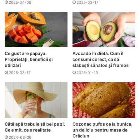
2025-04-08
2025-03-17
Ce gust are papaya.
Avocado în dietă. Cum îl
Proprietăți, beneficii și
consumi corect, ca să
utilizări
slabești sănătos și frumos
2025-03-17
2025-01-13
Câtă apă trebuie să bei pe zi.
Cozonac pufos ca la bunica,
Ce e mit, ce e realitate
un deliciu pentru masa de
Crăciun
2024-03-26