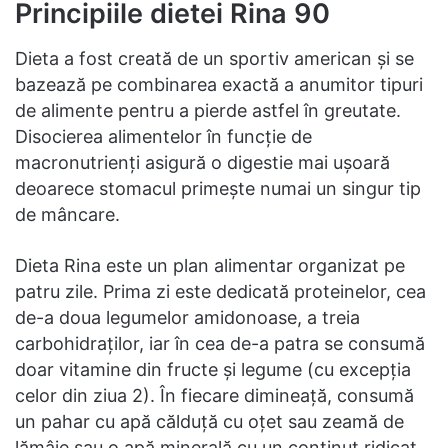
Principiile dietei Rina 90
Dieta a fost creată de un sportiv american și se
bazează pe combinarea exactă a anumitor tipuri
de alimente pentru a pierde astfel în greutate.
Disocierea alimentelor în funcție de
macronutrienți asigură o digestie mai ușoară
deoarece stomacul primește numai un singur tip
de mâncare.
Dieta Rina este un plan alimentar organizat pe
patru zile. Prima zi este dedicată proteinelor, cea
de-a doua legumelor amidonoase, a treia
carbohidraților, iar în cea de-a patra se consumă
doar vitamine din fructe și legume (cu excepția
celor din ziua 2). În fiecare dimineață, consumă
un pahar cu apă călduță cu oțet sau zeamă de
lămâie sau o apă minerală cu un conținut ridicat