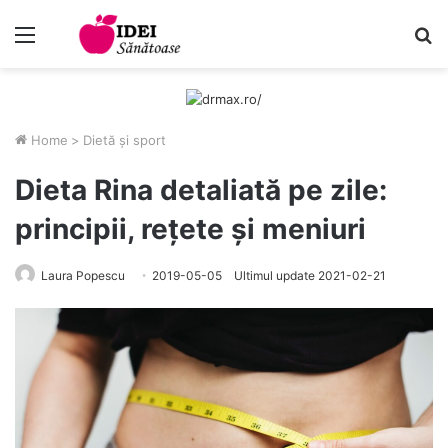
Menu
C
Home
>
Dietă și sport
Dieta Rina detaliată pe zile:
principii, rețete și meniuri
Laura Popescu
2019-05-05
Ultimul update 2021-02-21