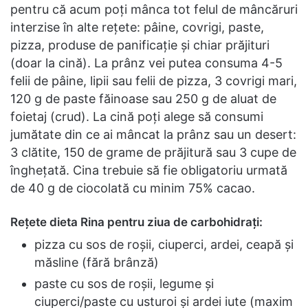
pentru că acum poți mânca tot felul de mâncăruri
interzise în alte rețete: pâine, covrigi, paste,
pizza, produse de panificație și chiar prăjituri
(doar la cină). La prânz vei putea consuma 4-5
felii de pâine, lipii sau felii de pizza, 3 covrigi mari,
120 g de paste făinoase sau 250 g de aluat de
foietaj (crud). La cină poți alege să consumi
jumătate din ce ai mâncat la prânz sau un desert:
3 clătite, 150 de grame de prăjitură sau 3 cupe de
înghețată. Cina trebuie să fie obligatoriu urmată
de 40 g de ciocolată cu minim 75% cacao.
Rețete dieta Rina pentru ziua de carbohidrați:
pizza cu sos de roșii, ciuperci, ardei, ceapă și
măsline (fără brânză)
paste cu sos de roșii, legume și
ciuperci/paste cu usturoi și ardei iute (maxim