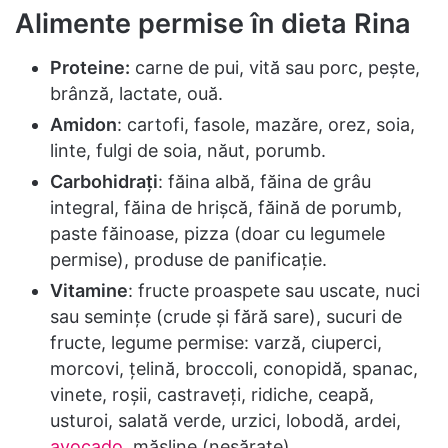
Alimente permise în dieta Rina
Proteine:
carne de pui, vită sau porc, peşte,
brânză, lactate, ouă.
Amidon
: cartofi, fasole, mazăre, orez, soia,
linte, fulgi de soia, năut, porumb.
Carbohidrați
: făina albă, făina de grâu
integral, făina de hrişcă, făină de porumb,
paste făinoase, pizza (doar cu legumele
permise), produse de panificație.
Vitamine
: fructe proaspete sau uscate, nuci
sau semințe (crude și fără sare), sucuri de
fructe, legume permise: varză, ciuperci,
morcovi, țelină, broccoli, conopidă, spanac,
vinete, roșii, castraveți, ridiche, ceapă,
usturoi, salată verde, urzici, lobodă, ardei,
avocado
, măsline (nesărate).