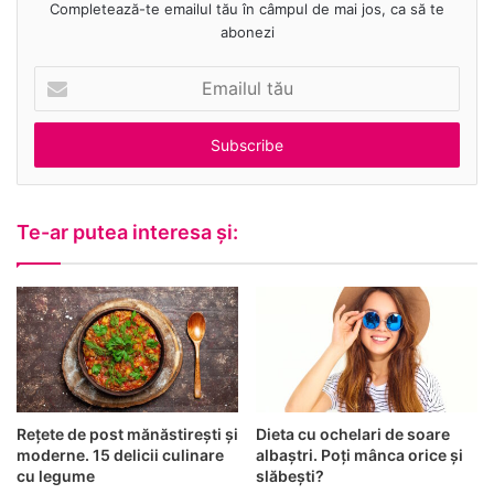
Completează-te emailul tău în câmpul de mai jos, ca să te
abonezi
E
m
a
i
l
u
l
Te-ar putea interesa și:
t
ă
u
Rețete de post mănăstirești și
Dieta cu ochelari de soare
moderne. 15 delicii culinare
albaștri. Poți mânca orice și
cu legume
slăbești?