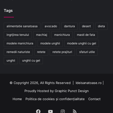
Tags
alimentatie sanatoasa
avocado
dantura
desert
dieta
ingrijirea tenului
machiaj
manichiura
masti de fata
modele manichiura
modele unghii
modele unghii cu gel
remedii naturiste
retete
retete prajituri
sfaturi utile
unghii
unghii cu gel
© Copyright 2026, All Rights Reserved | Ideisanatoase.ro |
Proudly Hosted by
Graphic Punct Design
Home
Politica de cookies și confidențialitate
Contact
Facebook
YouTube
Instagram
RSS