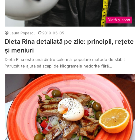
Dietă și sport
Laura Popescu
2019-05-05
Dieta Rina detaliată pe zile: principii, rețete
și meniuri
Dieta Rina este una dintre cele mai populare metode de slăbit
întrucât te ajută să scapi de kilogramele nedorite fără…