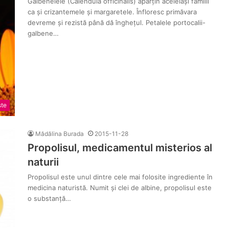
Gălbenelele (Calendula officinalis) aparțin aceleiași familii
ca și crizantemele și margaretele. Înfloresc primăvara
devreme și rezistă până dă înghețul. Petalele portocalii-
galbene…
ste
Mădălina Burada
2015-11-28
Propolisul, medicamentul misterios al
naturii
Propolisul este unul dintre cele mai folosite ingrediente în
medicina naturistă. Numit și clei de albine, propolisul este
o substanță…