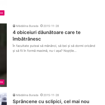
ste
Mădălina Burada
2015-11-28
4 obiceiuri dăunătoare care te
îmbătrânesc
În facultate puteai să mănânci, să bei și să dormi oricând
și să fii în formă maximă, nu-i așa? Nopțile…
nte
Mădălina Burada
2015-11-28
Sprâncene cu sclipici, cel mai nou