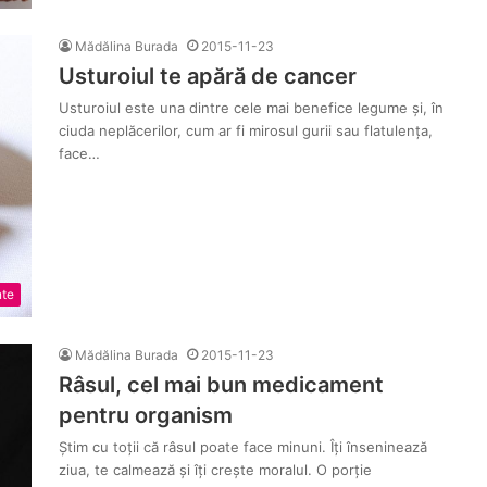
Mădălina Burada
2015-11-23
Usturoiul te apără de cancer
Usturoiul este una dintre cele mai benefice legume și, în
ciuda neplăcerilor, cum ar fi mirosul gurii sau flatulența,
face…
nte
Mădălina Burada
2015-11-23
Râsul, cel mai bun medicament
pentru organism
Știm cu toții că râsul poate face minuni. Îți înseninează
ziua, te calmează și îți crește moralul. O porție