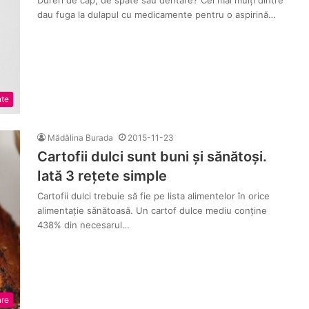
Dureri de cap, de spate sau dentare? Cei mai mulți dintre
dau fuga la dulapul cu medicamente pentru o aspirină…
nte
Mădălina Burada
2015-11-23
Cartofii dulci sunt buni și sănătoși.
Iată 3 rețete simple
Cartofii dulci trebuie să fie pe lista alimentelor în orice
alimentație sănătoasă. Un cartof dulce mediu conține
438% din necesarul…
are