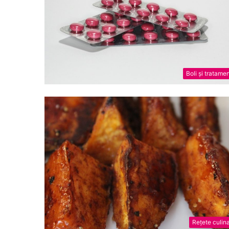
Boli și tratame
Rețete culin