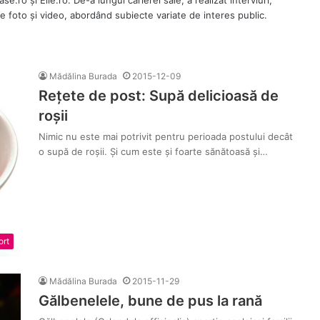
.ro și Elle.ro. De-a lungul carierei sale, a realizat interviuri,
le foto și video, abordând subiecte variate de interes public.
Mădălina Burada
2015-12-09
Rețete de post: Supă delicioasă de
roșii
Nimic nu este mai potrivit pentru perioada postului decât
o supă de roșii. Și cum este și foarte sănătoasă și…
ort
Mădălina Burada
2015-11-29
Gălbenelele, bune de pus la rană