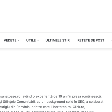
VEDETE
UTILE
ULTIMELE ȘTIRI
REȚETE DE POST
isanatoase.ro, având o experiență de 19 ani în presa românească.
și Științele Comunicării, cu un background solid în SEO, a colaborat
stigiu din România, printre care Libertatea.ro, Click.ro,