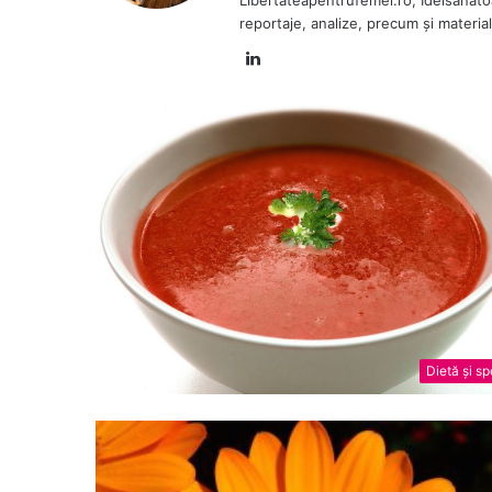
Libertateapentrufemei.ro, Ideisanatoase
reportaje, analize, precum și materia
L
i
n
k
e
d
I
n
Dietă și sp