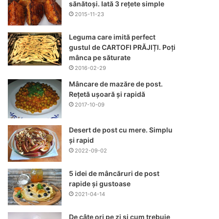
sănătoși. Iată 3 rețete simple
2015-11-23
Leguma care imită perfect
gustul de CARTOFI PRĂJIȚI. Poți
mânca pe săturate
2016-02-29
Mâncare de mazăre de post.
Rețetă ușoară și rapidă
2017-10-09
Desert de post cu mere. Simplu
și rapid
2022-09-02
5 idei de mâncăruri de post
rapide și gustoase
2021-04-14
De câte ori pe zi și cum trebuie