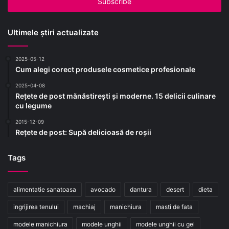
Ultimele știri actualizate
2025-05-12
Cum alegi corect produsele cosmetice profesionale
2025-04-08
Rețete de post mănăstirești și moderne. 15 delicii culinare
cu legume
2015-12-09
Rețete de post: Supă delicioasă de roșii
Tags
alimentatie sanatoasa
avocado
dantura
desert
dieta
ingrijirea tenului
machiaj
manichiura
masti de fata
modele manichiura
modele unghii
modele unghii cu gel