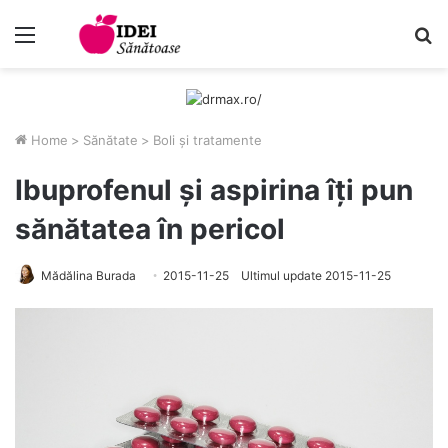
Menu
C
Home
>
Sănătate
>
Boli și tratamente
Ibuprofenul și aspirina îți pun
sănătatea în pericol
Mădălina Burada
2015-11-25
Ultimul update 2015-11-25