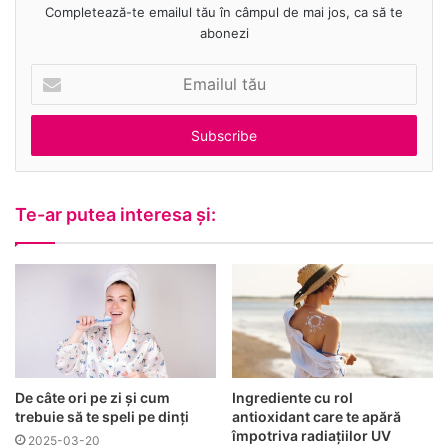
Completează-te emailul tău în câmpul de mai jos, ca să te
abonezi
E
m
a
i
l
u
l
Te-ar putea interesa și:
t
ă
u
De câte ori pe zi și cum
Ingrediente cu rol
trebuie să te speli pe dinți
antioxidant care te apără
împotriva radiațiilor UV
2025-03-20