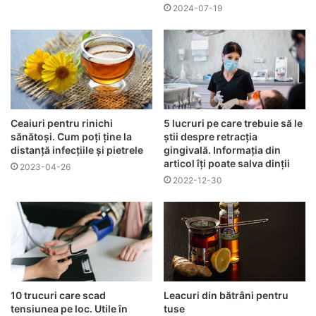
2024-07-19
Ceaiuri pentru rinichi
5 lucruri pe care trebuie să le
sănătoși. Cum poți ține la
știi despre retracția
distanță infecțiile și pietrele
gingivală. Informația din
articol îți poate salva dinții
2023-04-26
2022-12-30
10 trucuri care scad
Leacuri din bătrâni pentru
tensiunea pe loc. Utile în
tuse