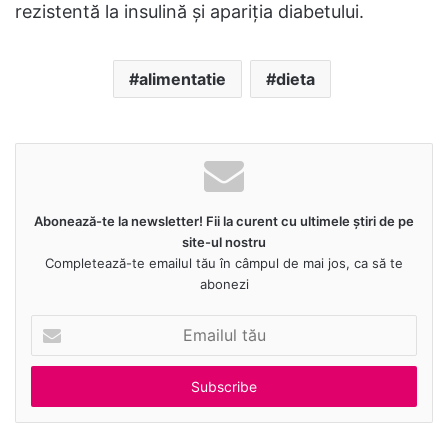
rezistentă la insulină și apariția diabetului.
alimentatie
dieta
Abonează-te la newsletter! Fii la curent cu ultimele știri de pe
site-ul nostru
Completează-te emailul tău în câmpul de mai jos, ca să te
abonezi
E
m
a
i
l
u