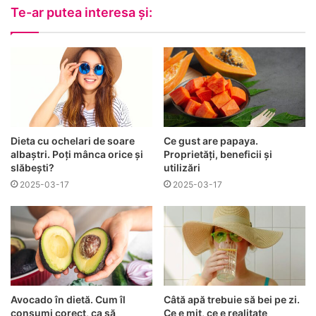
l
Te-ar putea interesa și:
t
ă
u
Dieta cu ochelari de soare
Ce gust are papaya.
albaștri. Poți mânca orice și
Proprietăți, beneficii și
slăbești?
utilizări
2025-03-17
2025-03-17
Avocado în dietă. Cum îl
Câtă apă trebuie să bei pe zi.
consumi corect, ca să
Ce e mit, ce e realitate