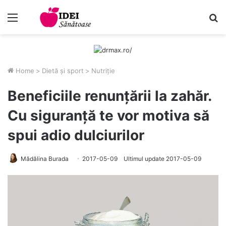
Menu
C
Home
>
Dietă și sport
>
Nutriție
Beneficiile renunțării la zahăr.
Cu siguranță te vor motiva să
spui adio dulciurilor
Mădălina Burada
2017-05-09
Ultimul update 2017-05-09