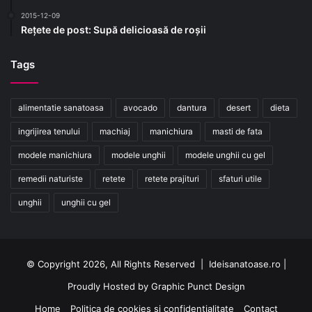
2015-12-09
Rețete de post: Supă delicioasă de roșii
Tags
alimentatie sanatoasa
avocado
dantura
desert
dieta
ingrijirea tenului
machiaj
manichiura
masti de fata
modele manichiura
modele unghii
modele unghii cu gel
remedii naturiste
retete
retete prajituri
sfaturi utile
unghii
unghii cu gel
© Copyright 2026, All Rights Reserved | Ideisanatoase.ro |
Proudly Hosted by
Graphic Punct Design
Home
Politica de cookies și confidențialitate
Contact