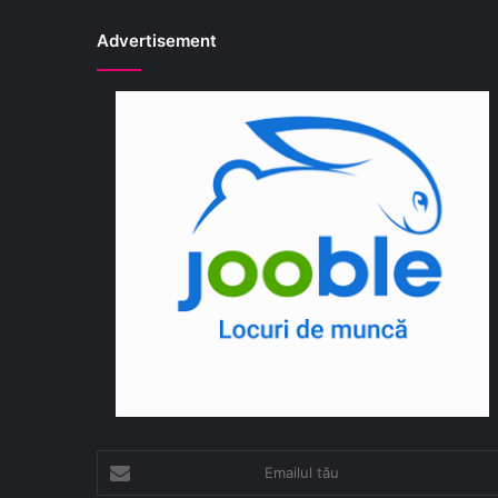
Advertisement
Emailul
tău