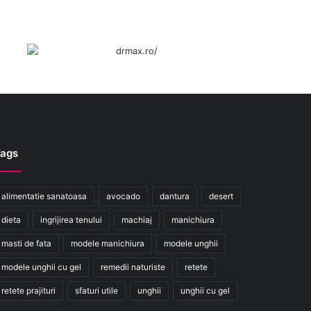
ags
alimentatie sanatoasa
avocado
dantura
desert
dieta
ingrijirea tenului
machiaj
manichiura
masti de fata
modele manichiura
modele unghii
modele unghii cu gel
remedii naturiste
retete
retete prajituri
sfaturi utile
unghii
unghii cu gel