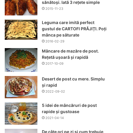
sănătoși. Iată 3 rețete simple
2015-11-23
Leguma care imită perfect
gustul de CARTOFI PRĂJIȚI. Poți
mânca pe săturate
2016-02-29
Mâncare de mazăre de post.
Rețetă ușoară și rapidă
2017-10-09
Desert de post cu mere. Simplu
și rapid
2022-09-02
5 idei de mâncăruri de post
rapide și gustoase
2021-04-14
De câte ori pe zi și cum trebuie