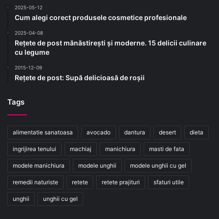
2025-05-12
Cum alegi corect produsele cosmetice profesionale
2025-04-08
Rețete de post mănăstirești și moderne. 15 delicii culinare
cu legume
2015-12-09
Rețete de post: Supă delicioasă de roșii
Tags
alimentatie sanatoasa
avocado
dantura
desert
dieta
ingrijirea tenului
machiaj
manichiura
masti de fata
modele manichiura
modele unghii
modele unghii cu gel
remedii naturiste
retete
retete prajituri
sfaturi utile
unghii
unghii cu gel