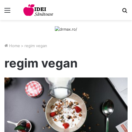
Menu
C
Home
>
regim vegan
regim vegan