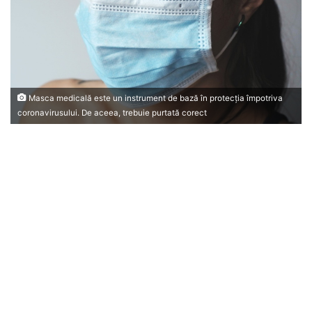
Masca medicală este un instrument de bază în protecția împotriva
coronavirusului. De aceea, trebuie purtată corect