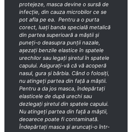
protejeze, masca devine o sursă de
infecție, din cauza microbilor ce se
pot afla pe ea. Pentru a o purta
corect, luați banda specială metalică
din partea superioară a măștii și
puneți-o deasupra punții nazale,
așezați benzile elastice în spatele
urechilor sau legați șiretul în spatele
capului. Asigurați-vă că vă acoperă
nasul, gura și bărbia. Când o folosiți,
nu atingeți partea din față a măștii.
Pentru a da jos masca, îndepărtați
elasticele de după urechi sau
dezlegați șiretul din spatele capului.
Nu atingeți partea din față a măștii,
deoarece poate fi contaminată.
Îndepărtați masca și aruncați-o într-