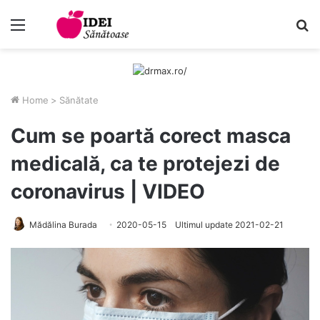
Menu
C
Home
>
Sănătate
Cum se poartă corect masca
medicală, ca te protejezi de
coronavirus | VIDEO
Mădălina Burada
2020-05-15
Ultimul update 2021-02-21