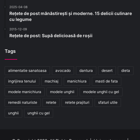
2025-04-08
Rețete de post mănăstirești și moderne. 15 delicii culinare
cu legume
2015-12-09
Rețete de post: Supă delicioasă de roșii
Tags
alimentatie sanatoasa
avocado
dantura
desert
dieta
ingrijirea tenului
machiaj
manichiura
masti de fata
modele manichiura
modele unghii
modele unghii cu gel
remedii naturiste
retete
retete prajituri
sfaturi utile
unghii
unghii cu gel