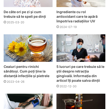
De câte ori pe zi și cum
Ingrediente cu rol
trebuie să te speli pe dinți
antioxidant care te apără
împotriva radiațiilor UV
2025-03-20
2024-07-19
Ceaiuri pentru rinichi
5 lucruri pe care trebuie să le
sănătoși. Cum poți ține la
știi despre retracția
distanță infecțiile și pietrele
gingivală. Informația din
articol îți poate salva dinții
2023-04-26
2022-12-30