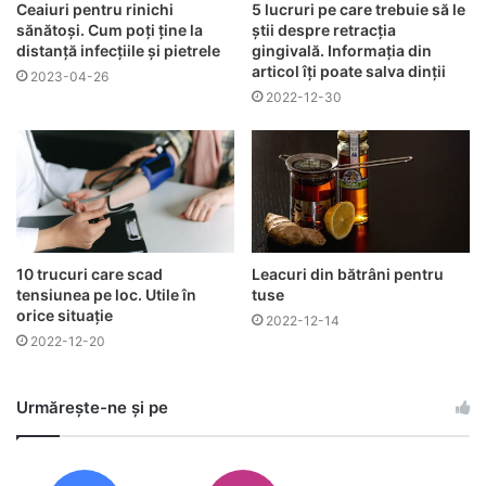
Ceaiuri pentru rinichi
5 lucruri pe care trebuie să le
sănătoși. Cum poți ține la
știi despre retracția
distanță infecțiile și pietrele
gingivală. Informația din
articol îți poate salva dinții
2023-04-26
2022-12-30
10 trucuri care scad
Leacuri din bătrâni pentru
tensiunea pe loc. Utile în
tuse
orice situație
2022-12-14
2022-12-20
Urmărește-ne și pe