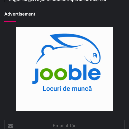
Advertisement
Emailul
tău