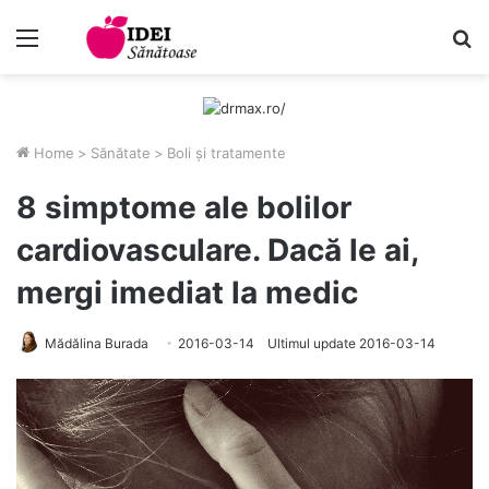
Menu
C
Home
>
Sănătate
>
Boli și tratamente
8 simptome ale bolilor
cardiovasculare. Dacă le ai,
mergi imediat la medic
Mădălina Burada
2016-03-14
Ultimul update 2016-03-14