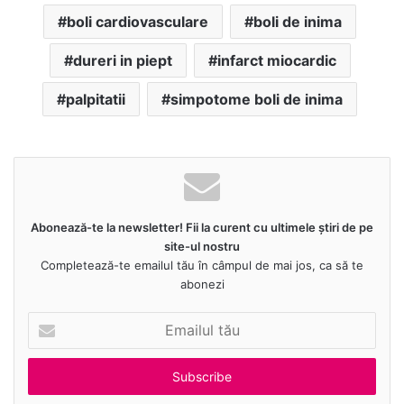
boli cardiovasculare
boli de inima
dureri in piept
infarct miocardic
palpitatii
simpotome boli de inima
Abonează-te la newsletter! Fii la curent cu ultimele știri de pe
site-ul nostru
Completează-te emailul tău în câmpul de mai jos, ca să te
abonezi
E
m
a
i
l