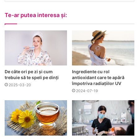
u
l
Te-ar putea interesa și:
t
ă
u
De câte ori pe zi și cum
Ingrediente cu rol
trebuie să te speli pe dinți
antioxidant care te apără
împotriva radiațiilor UV
2025-03-20
2024-07-19