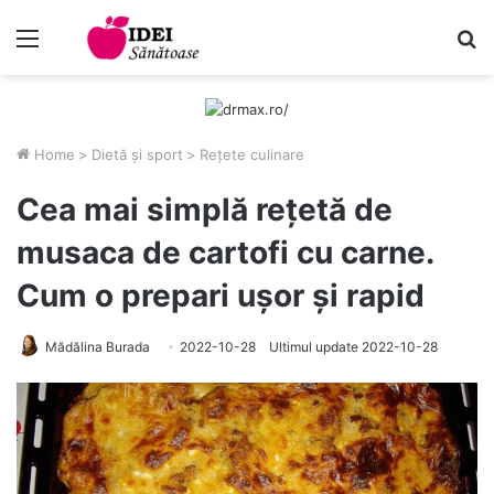
Menu
C
Home
>
Dietă și sport
>
Rețete culinare
Cea mai simplă rețetă de
musaca de cartofi cu carne.
Cum o prepari ușor și rapid
Mădălina Burada
2022-10-28
Ultimul update 2022-10-28