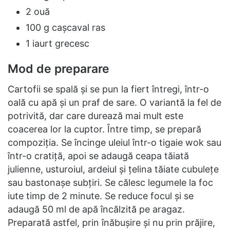
2 ouă
100 g cașcaval ras
1 iaurt grecesc
Mod de preparare
Cartofii se spală și se pun la fiert întregi, într-o
oală cu apă și un praf de sare. O variantă la fel de
potrivită, dar care durează mai mult este
coacerea lor la cuptor. Între timp, se prepară
compoziția. Se încinge uleiul într-o tigaie wok sau
într-o cratiță, apoi se adaugă ceapa tăiată
julienne, usturoiul, ardeiul și țelina tăiate cubulețe
sau bastonașe subțiri. Se călesc legumele la foc
iute timp de 2 minute. Se reduce focul și se
adaugă 50 ml de apă încălzită pe aragaz.
Preparată astfel, prin înăbușire și nu prin prăjire,