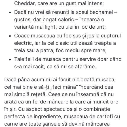
Cheddar, care are un gust mai intens;
Dacă nu vrei să renunți la sosul bechamel –
gustos, dar bogat caloric – încearcă o
variantă mai light, cu ulei în loc de unt;
Coace musacaua cu foc sus și jos la cuptorul
electric, iar la cel clasic utilizează treapta a
treia sau a patra, foc mediu spre mare;
Taie felii de musaca pentru servire doar când
s-a mai racit, ca să nu se afărâme.
Dacă până acum nu ai făcut niciodată musaca,
cel mai bine e să-ți „faci mâna” încercând cea
mai simplă rețetă. Ceea ce nu înseamnă că nu
arată ca un fel de mâncare la care ai muncit ore
în șir. Cu aspect spectaculos și o combinație
perfectă de ingrediente, musacaua de cartofi cu
carne are toate șansele să devină mâncarea