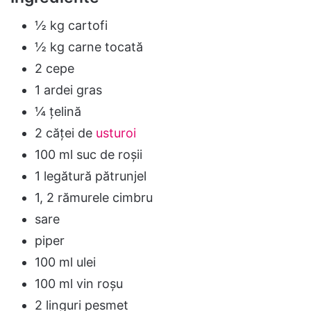
½ kg cartofi
½ kg carne tocată
2 cepe
1 ardei gras
¼ țelină
2 căței de
usturoi
100 ml suc de roșii
1 legătură pătrunjel
1, 2 rămurele cimbru
sare
piper
100 ml ulei
100 ml vin roșu
2 linguri pesmet