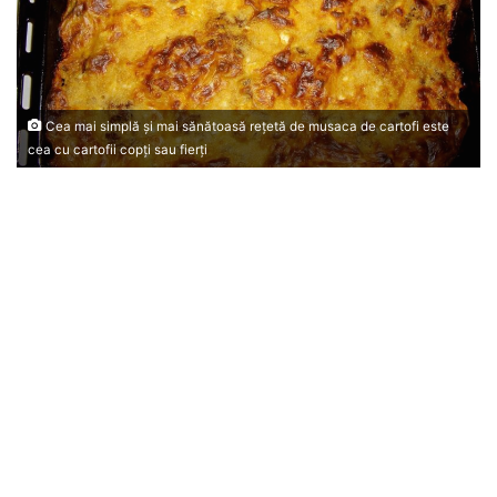
Cea mai simplă și mai sănătoasă rețetă de musaca de cartofi este
cea cu cartofii copți sau fierți