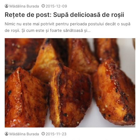
Mădălina Burada
2015-12-09
Rețete de post: Supă delicioasă de roșii
Nimic nu este mai potrivit pentru perioada postului decât o supă
de roșii. Și cum este și foarte sănătoasă și…
Mădălina Burada
2015-11-23