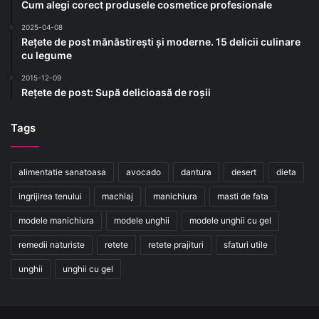
Cum alegi corect produsele cosmetice profesionale
2025-04-08
Rețete de post mănăstirești și moderne. 15 delicii culinare
cu legume
2015-12-09
Rețete de post: Supă delicioasă de roșii
Tags
alimentatie sanatoasa
avocado
dantura
desert
dieta
ingrijirea tenului
machiaj
manichiura
masti de fata
modele manichiura
modele unghii
modele unghii cu gel
remedii naturiste
retete
retete prajituri
sfaturi utile
unghii
unghii cu gel