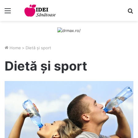
Menu
C
Home
>
Dietă și sport
Dietă și sport