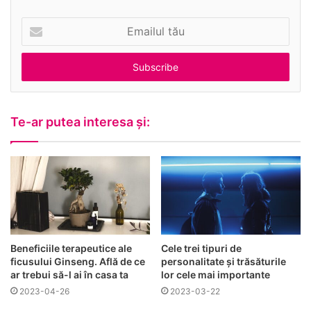
Emailul
tău
Te-ar putea interesa și:
Beneficiile terapeutice ale
Cele trei tipuri de
ficusului Ginseng. Află de ce
personalitate şi trăsăturile
ar trebui să-l ai în casa ta
lor cele mai importante
2023-04-26
2023-03-22