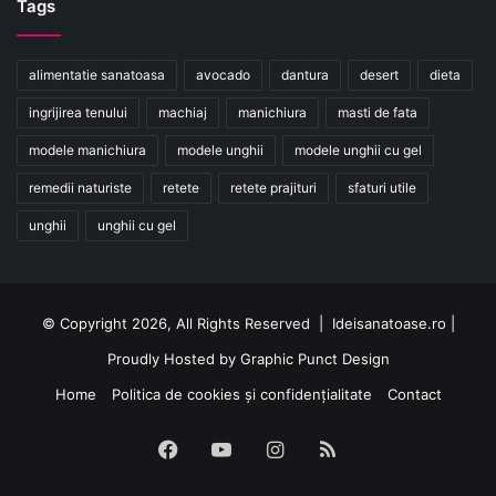
Tags
alimentatie sanatoasa
avocado
dantura
desert
dieta
ingrijirea tenului
machiaj
manichiura
masti de fata
modele manichiura
modele unghii
modele unghii cu gel
remedii naturiste
retete
retete prajituri
sfaturi utile
unghii
unghii cu gel
© Copyright 2026, All Rights Reserved | Ideisanatoase.ro |
Proudly Hosted by
Graphic Punct Design
Home
Politica de cookies și confidențialitate
Contact
Facebook
YouTube
Instagram
RSS