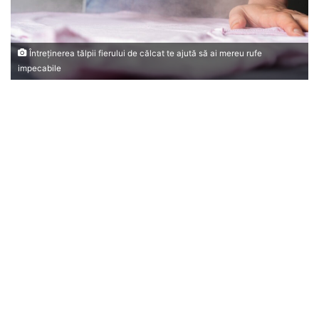
Întreținerea tălpii fierului de călcat te ajută să ai mereu rufe
impecabile