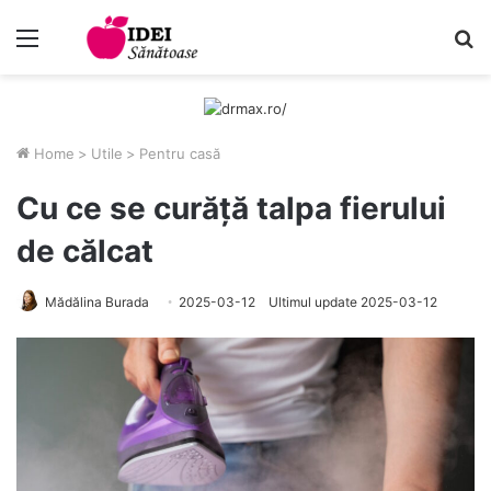
Menu
C
Home
>
Utile
>
Pentru casă
Cu ce se curăță talpa fierului
de călcat
Mădălina Burada
2025-03-12
Ultimul update 2025-03-12