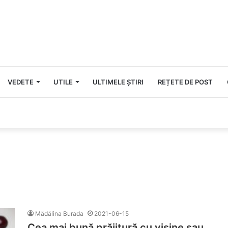
VEDETE
UTILE
ULTIMELE ȘTIRI
REȚETE DE POST
Mădălina Burada
2021-06-15
Cea mai bună prăjitură cu vișine sau