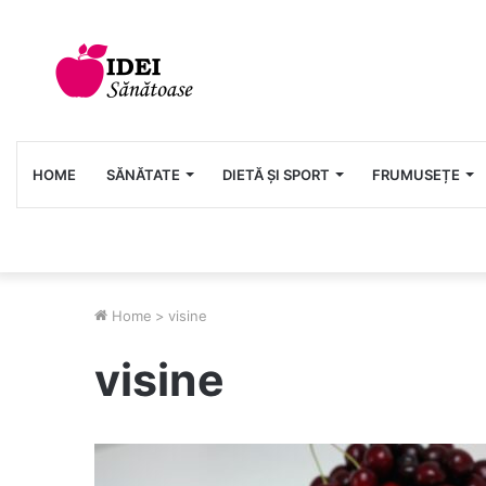
HOME
SĂNĂTATE
DIETĂ ȘI SPORT
FRUMUSEȚE
Home
>
visine
visine