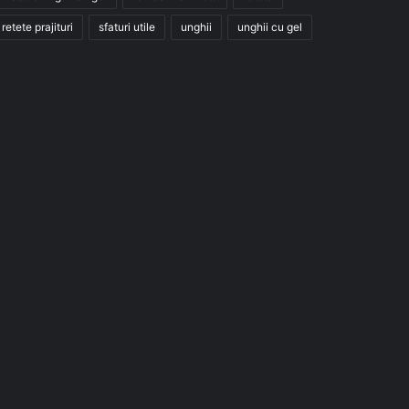
retete prajituri
sfaturi utile
unghii
unghii cu gel