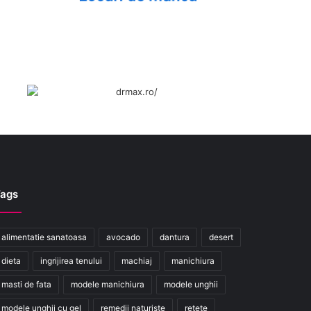
ags
alimentatie sanatoasa
avocado
dantura
desert
dieta
ingrijirea tenului
machiaj
manichiura
masti de fata
modele manichiura
modele unghii
modele unghii cu gel
remedii naturiste
retete