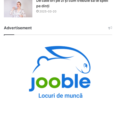
De câte ori pe zi și cum trebuie să te speli
pe dinți
2025-03-20
Advertisement