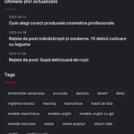
Ultimele știri actualizate
2025-05-12
Cum alegi corect produsele cosmetice profesionale
2025-04-08
Rețete de post mănăstirești și moderne. 15 delicii culinare
cu legume
2015-12-09
Rețete de post: Supă delicioasă de roșii
Tags
alimentatie sanatoasa
avocado
dantura
desert
dieta
ingrijirea tenului
machiaj
manichiura
masti de fata
modele manichiura
modele unghii
modele unghii cu gel
remedii naturiste
retete
retete prajituri
sfaturi utile
unghii
unghii cu gel