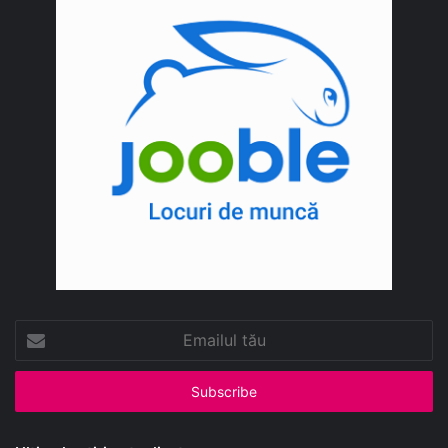
Emailul
tău