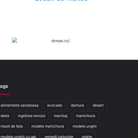
ags
alimentatie sanatoasa
avocado
dantura
desert
dieta
ingrijirea tenului
machiaj
manichiura
masti de fata
modele manichiura
modele unghii
modele unghii cu gel
remedii naturiste
retete