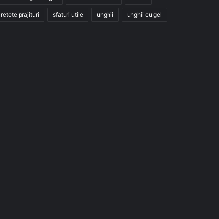
retete prajituri
sfaturi utile
unghii
unghii cu gel