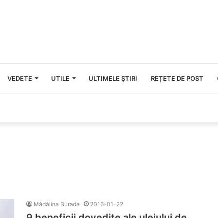
VEDETE
UTILE
ULTIMELE ȘTIRI
REȚETE DE POST
Mădălina Burada
2016-01-22
9 beneficii dovedite ale uleiului de