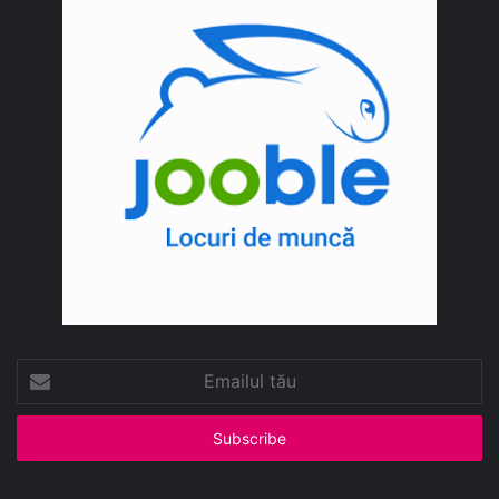
Emailul
tău