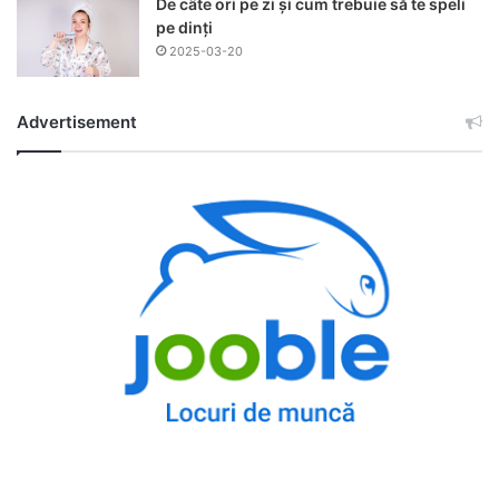
De câte ori pe zi și cum trebuie să te speli
pe dinți
2025-03-20
Advertisement