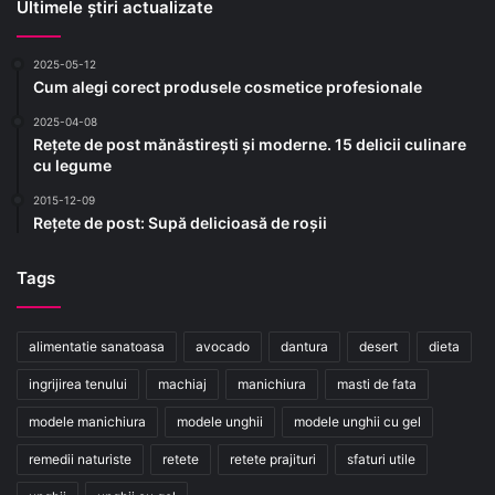
Ultimele știri actualizate
2025-05-12
Cum alegi corect produsele cosmetice profesionale
2025-04-08
Rețete de post mănăstirești și moderne. 15 delicii culinare
cu legume
2015-12-09
Rețete de post: Supă delicioasă de roșii
Tags
alimentatie sanatoasa
avocado
dantura
desert
dieta
ingrijirea tenului
machiaj
manichiura
masti de fata
modele manichiura
modele unghii
modele unghii cu gel
remedii naturiste
retete
retete prajituri
sfaturi utile