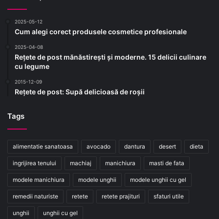
2025-05-12
Cum alegi corect produsele cosmetice profesionale
2025-04-08
Rețete de post mănăstirești și moderne. 15 delicii culinare
cu legume
2015-12-09
Rețete de post: Supă delicioasă de roșii
Tags
alimentatie sanatoasa
avocado
dantura
desert
dieta
ingrijirea tenului
machiaj
manichiura
masti de fata
modele manichiura
modele unghii
modele unghii cu gel
remedii naturiste
retete
retete prajituri
sfaturi utile
unghii
unghii cu gel