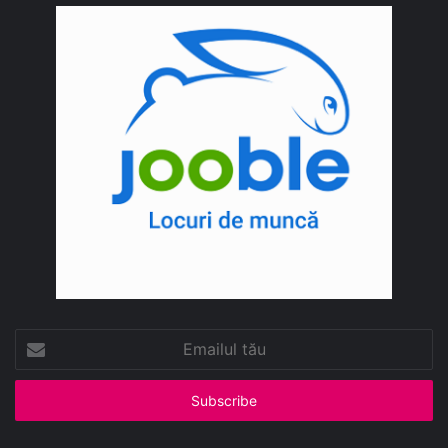
Emailul
tău