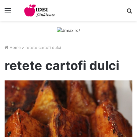
Menu
C
Home
>
retete cartofi dulci
retete cartofi dulci