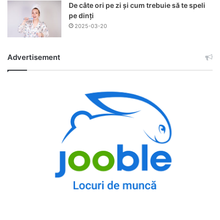
De câte ori pe zi și cum trebuie să te speli
pe dinți
2025-03-20
Advertisement