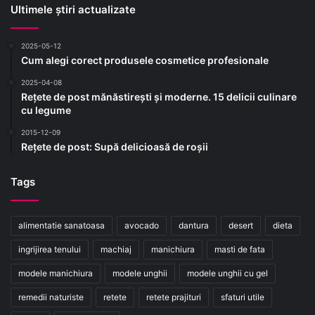
Ultimele știri actualizate
2025-05-12
Cum alegi corect produsele cosmetice profesionale
2025-04-08
Rețete de post mănăstirești și moderne. 15 delicii culinare
cu legume
2015-12-09
Rețete de post: Supă delicioasă de roșii
Tags
alimentatie sanatoasa
avocado
dantura
desert
dieta
ingrijirea tenului
machiaj
manichiura
masti de fata
modele manichiura
modele unghii
modele unghii cu gel
remedii naturiste
retete
retete prajituri
sfaturi utile