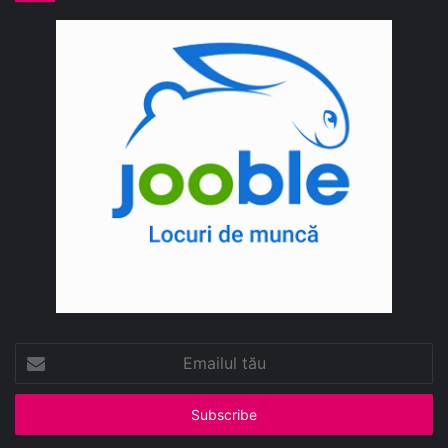
Emailul
tău