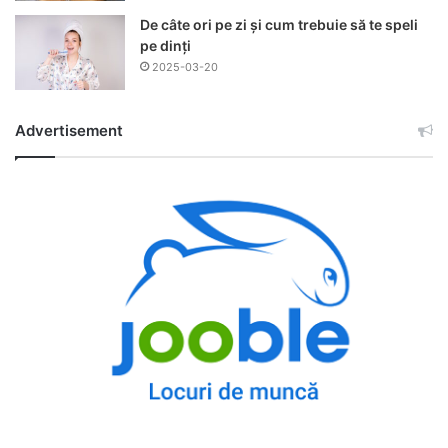
De câte ori pe zi și cum trebuie să te speli
pe dinți
2025-03-20
Advertisement