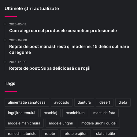
Ultimele știri actualizate
2025-05-12
Cum alegi corect produsele cosmetice profesionale
2025-04-08
Rețete de post mănăstirești și moderne. 15 delicii culinare
cu legume
2015-12-09
Rețete de post: Supă delicioasă de roșii
Tags
alimentatie sanatoasa
avocado
dantura
desert
dieta
ingrijirea tenului
machiaj
manichiura
masti de fata
modele manichiura
modele unghii
modele unghii cu gel
remedii naturiste
retete
retete prajituri
sfaturi utile