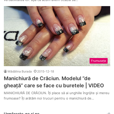
Frumusețe
Mădălina Burada
2015-12-18
Manichiură de Crăciun. Modelul ”de
gheață” care se face cu buretele | VIDEO
MANICHIURĂ DE CRĂCIUN. Îți place să ai unghiile îngrijite și mereu
frumoase? Îți arătăm noi trucuri pentru o manichiură de…
Urmărește-ne și pe