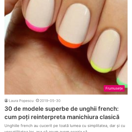
Frumusețe
Laura Popescu
2019-05-30
30 de modele superbe de unghii french:
cum poți reinterpreta manichiura clasică
Unghiile french au cucerit pe toată lumea cu simplitatea, dar și cu
versatilitatea lor. așa că acum avem ocazia să…