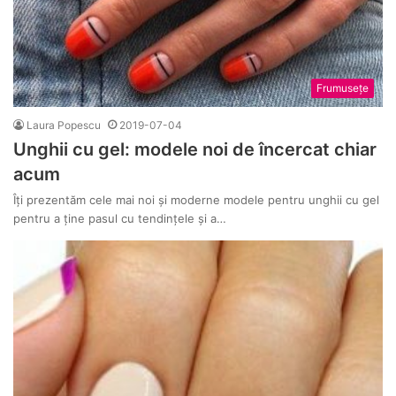
Frumusețe
Laura Popescu
2019-07-04
Unghii cu gel: modele noi de încercat chiar
acum
Îți prezentăm cele mai noi și moderne modele pentru unghii cu gel
pentru a ține pasul cu tendințele și a…