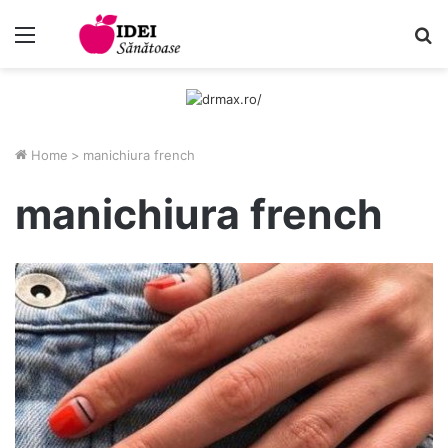
Menu
C
Home
>
manichiura french
manichiura french