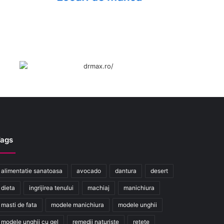
ags
alimentatie sanatoasa
avocado
dantura
desert
dieta
ingrijirea tenului
machiaj
manichiura
masti de fata
modele manichiura
modele unghii
modele unghii cu gel
remedii naturiste
retete