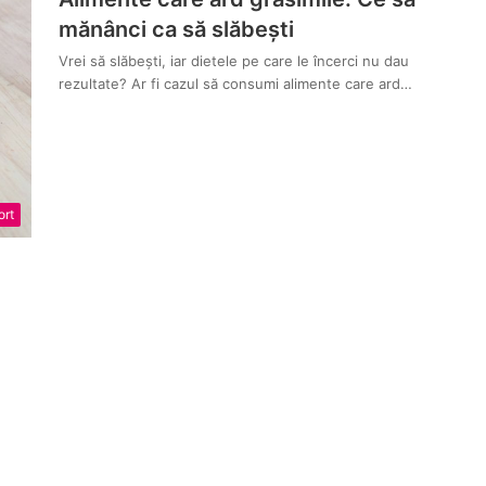
mănânci ca să slăbești
Vrei să slăbești, iar dietele pe care le încerci nu dau
rezultate? Ar fi cazul să consumi alimente care ard…
ort