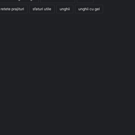
retete prajituri
sfaturi utile
unghii
unghii cu gel