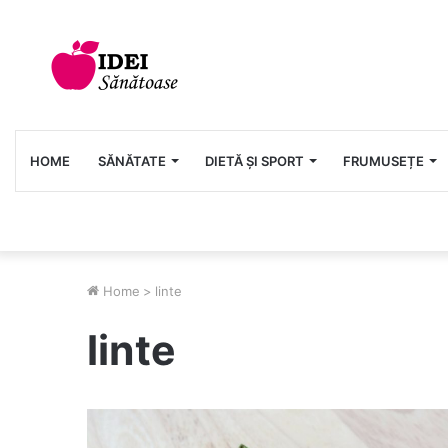
HOME
SĂNĂTATE
DIETĂ ȘI SPORT
FRUMUSEȚE
Home
>
linte
linte