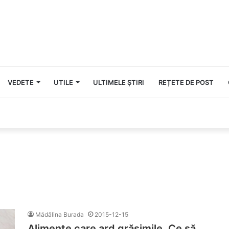
VEDETE
UTILE
ULTIMELE ȘTIRI
REȚETE DE POST
Mădălina Burada
2015-12-15
Alimente care ard grăsimile. Ce să