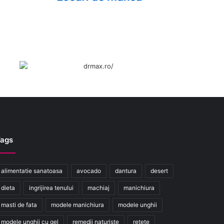
ags
alimentatie sanatoasa
avocado
dantura
desert
dieta
ingrijirea tenului
machiaj
manichiura
masti de fata
modele manichiura
modele unghii
modele unghii cu gel
remedii naturiste
retete