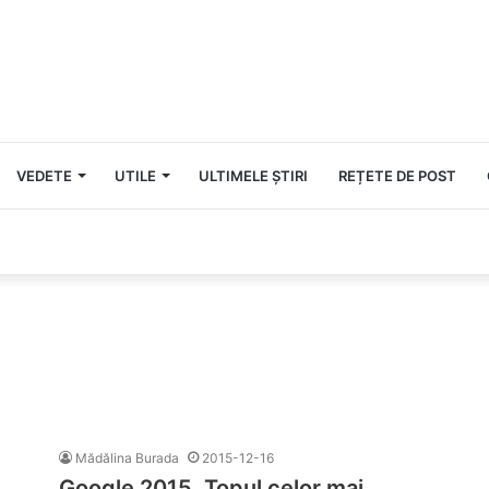
VEDETE
UTILE
ULTIMELE ȘTIRI
REȚETE DE POST
Mădălina Burada
2015-12-16
Google 2015. Topul celor mai