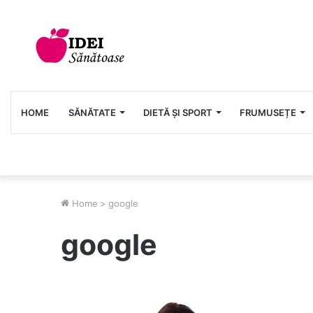
HOME
SĂNĂTATE
DIETĂ ȘI SPORT
FRUMUSEȚE
Home
>
google
google