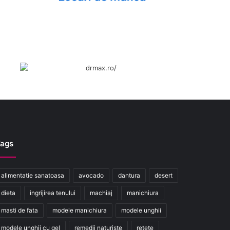
ags
alimentatie sanatoasa
avocado
dantura
desert
dieta
ingrijirea tenului
machiaj
manichiura
masti de fata
modele manichiura
modele unghii
modele unghii cu gel
remedii naturiste
retete