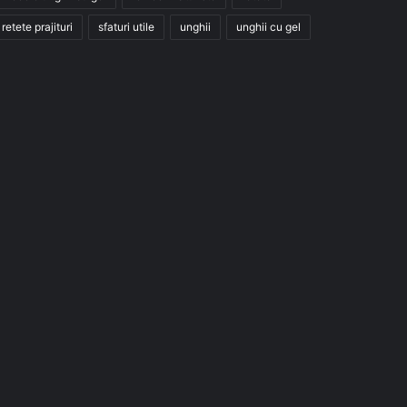
retete prajituri
sfaturi utile
unghii
unghii cu gel