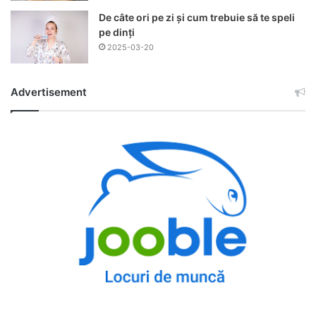
De câte ori pe zi și cum trebuie să te speli
pe dinți
2025-03-20
Advertisement