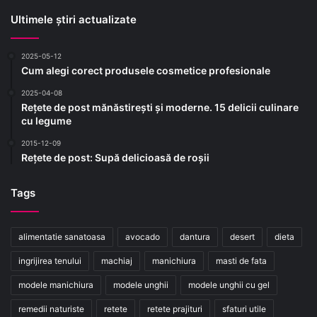
Ultimele știri actualizate
2025-05-12
Cum alegi corect produsele cosmetice profesionale
2025-04-08
Rețete de post mănăstirești și moderne. 15 delicii culinare
cu legume
2015-12-09
Rețete de post: Supă delicioasă de roșii
Tags
alimentatie sanatoasa
avocado
dantura
desert
dieta
ingrijirea tenului
machiaj
manichiura
masti de fata
modele manichiura
modele unghii
modele unghii cu gel
remedii naturiste
retete
retete prajituri
sfaturi utile