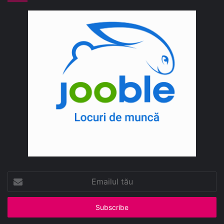
Emailul
tău