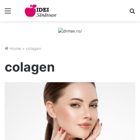
Menu
C
Home
>
colagen
colagen