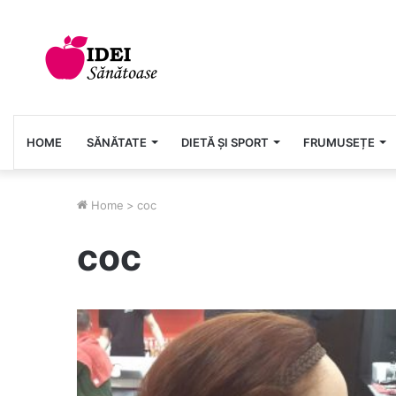
HOME
SĂNĂTATE
DIETĂ ȘI SPORT
FRUMUSEȚE
Home
>
coc
coc