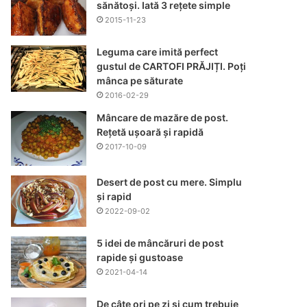
sănătoși. Iată 3 rețete simple
2015-11-23
Leguma care imită perfect
gustul de CARTOFI PRĂJIȚI. Poți
mânca pe săturate
2016-02-29
Mâncare de mazăre de post.
Rețetă ușoară și rapidă
2017-10-09
Desert de post cu mere. Simplu
și rapid
2022-09-02
5 idei de mâncăruri de post
rapide și gustoase
2021-04-14
De câte ori pe zi și cum trebuie