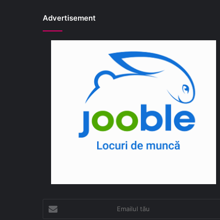
Advertisement
Emailul
tău