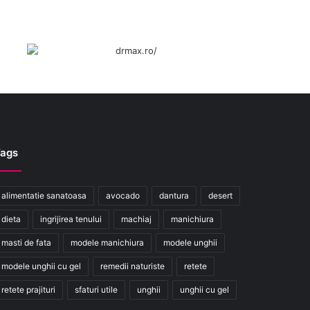
ags
alimentatie sanatoasa
avocado
dantura
desert
dieta
ingrijirea tenului
machiaj
manichiura
masti de fata
modele manichiura
modele unghii
modele unghii cu gel
remedii naturiste
retete
retete prajituri
sfaturi utile
unghii
unghii cu gel