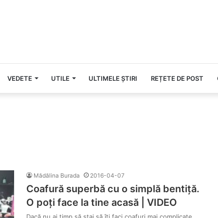
VEDETE
UTILE
ULTIMELE ȘTIRI
REȚETE DE POST
Mădălina Burada
2016-04-07
Coafură superbă cu o simplă bentiță.
O poți face la tine acasă | VIDEO
Dacă nu ai timp să stai să îți faci coafuri mai complicate