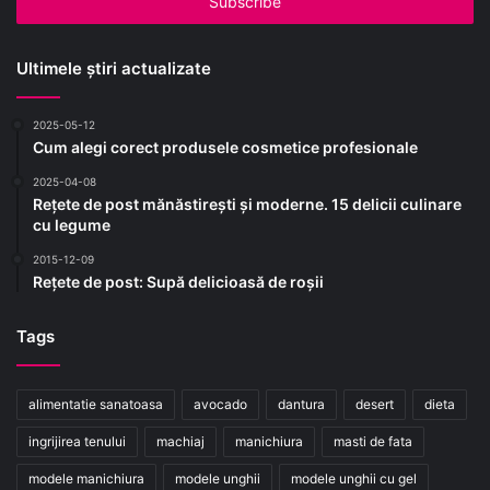
Ultimele știri actualizate
2025-05-12
Cum alegi corect produsele cosmetice profesionale
2025-04-08
Rețete de post mănăstirești și moderne. 15 delicii culinare
cu legume
2015-12-09
Rețete de post: Supă delicioasă de roșii
Tags
alimentatie sanatoasa
avocado
dantura
desert
dieta
ingrijirea tenului
machiaj
manichiura
masti de fata
modele manichiura
modele unghii
modele unghii cu gel