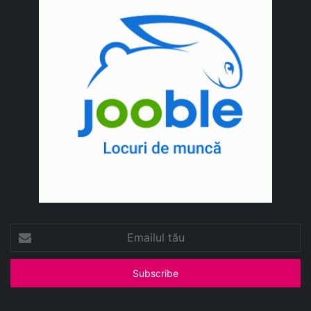
Emailul
tău