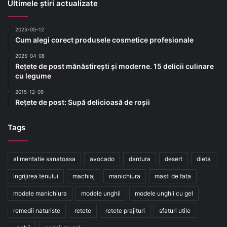
Ultimele știri actualizate
2025-05-12
Cum alegi corect produsele cosmetice profesionale
2025-04-08
Rețete de post mănăstirești și moderne. 15 delicii culinare
cu legume
2015-12-09
Rețete de post: Supă delicioasă de roșii
Tags
alimentatie sanatoasa
avocado
dantura
desert
dieta
ingrijirea tenului
machiaj
manichiura
masti de fata
modele manichiura
modele unghii
modele unghii cu gel
remedii naturiste
retete
retete prajituri
sfaturi utile