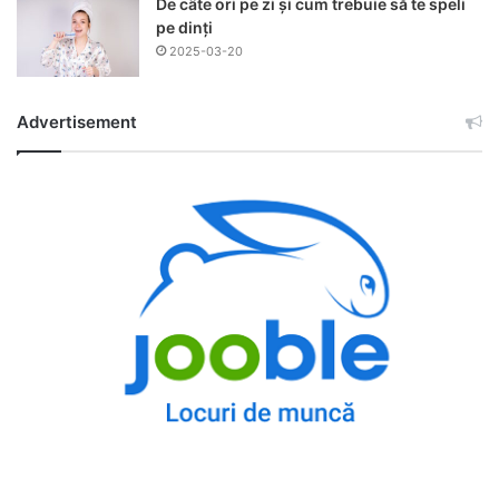
De câte ori pe zi și cum trebuie să te speli
pe dinți
2025-03-20
Advertisement