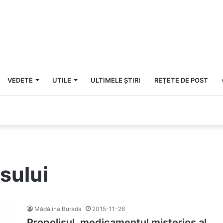
VEDETE
UTILE
ULTIMELE ȘTIRI
REȚETE DE POST
isului
Mădălina Burada
2015-11-28
Propolisul, medicamentul misterios al