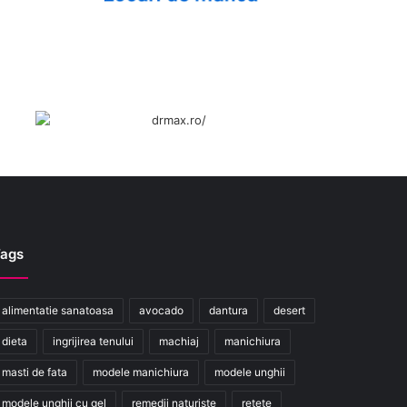
ags
alimentatie sanatoasa
avocado
dantura
desert
dieta
ingrijirea tenului
machiaj
manichiura
masti de fata
modele manichiura
modele unghii
modele unghii cu gel
remedii naturiste
retete