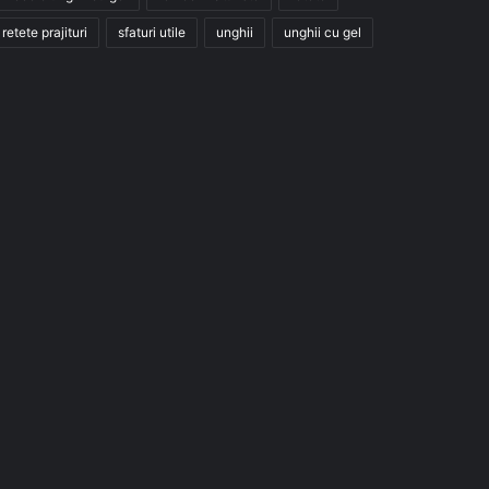
retete prajituri
sfaturi utile
unghii
unghii cu gel