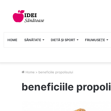
HOME
SĂNĂTATE
DIETĂ ȘI SPORT
FRUMUSEȚE
Home
>
beneficiile propolisului
beneficiile propol