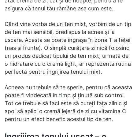
atât cremă de zi, cât și de noapte, pentru a te
asigura că tenul tău rămâne așa cum este.
Când vine vorba de un ten mixt, vorbim de un tip
de ten mai sensibil, predispus la acnee și la
uscare. Acesta se poate îngrașa în zona T a feței
(nas și frunte). O simplă curățare zilnică folosind
un produs dedicat tipului de ten mixt, urmată de
o hidratare cu o cremă light, ar reprezenta rutina
perfectă pentru îngrijirea tenului mixt.
Acneea nu trebuie să te sperie, pentru că aceasta
poate fi vindecată în timp și ținută sub control.
Tot ce trebuie să faci este să cureți fața zilnic și
apoi să aplici o cremă lejeră de zi cu vitamina C
pentru un efect benefic acestui tip de ten.
Ingrijirea tenului uscat – o