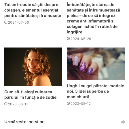
Tot ce trebuie să știi despre
Îmbunătățește starea de
colagen, elementul esențial
sănătate și înfrumusețează
pentru sănătate și frumusețe
pielea – de ce să integrezi
creme antiinflamatorii și
2024-07-06
colagen lichid în rutină de
îngrijire
2024-05-29
Unghii cu gel pătrate, modele
noi. 5 idei superbe de
Cum să-ți alegi culoarea
manichiură
părului, în funcție de zodie
2023-05-12
2023-06-13
Urmărește-ne și pe