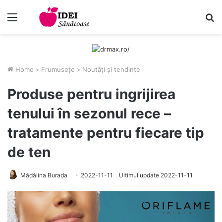
Menu
C
Home
>
Frumusețe
>
Noutăți și tendințe
Produse pentru ingrijirea
tenului în sezonul rece –
tratamente pentru fiecare tip
de ten
Mădălina Burada
2022-11-11
Ultimul update 2022-11-11