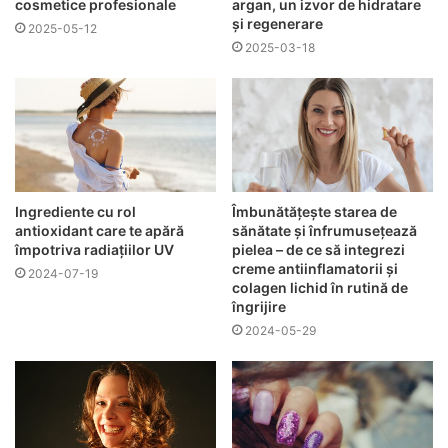
cosmetice profesionale
argan, un izvor de hidratare
și regenerare
2025-05-12
2025-03-18
Ingrediente cu rol
Îmbunătățește starea de
antioxidant care te apără
sănătate și înfrumusețează
împotriva radiațiilor UV
pielea – de ce să integrezi
creme antiinflamatorii și
2024-07-19
colagen lichid în rutină de
îngrijire
2024-05-29