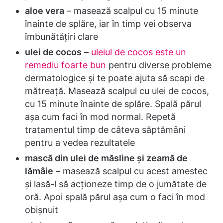
aloe vera
– masează scalpul cu 15 minute
înainte de splăre, iar în timp vei observa
îmbunătăţiri clare
ulei de cocos
–
uleiul de cocos este un
remediu foarte bun
pentru diverse probleme
dermatologice şi te poate ajuta să scapi de
mătreaţă. Masează scalpul cu ulei de cocos,
cu 15 minute înainte de splăre. Spală părul
aşa cum faci în mod normal. Repetă
tratamentul timp de câteva săptămâni
pentru a vedea rezultatele
mască din ulei de măsline şi zeamă de
lămâie
– masează scalpul cu acest amestec
şi lasă-l să acţioneze timp de o jumătate de
oră. Apoi spală părul aşa cum o faci în mod
obişnuit