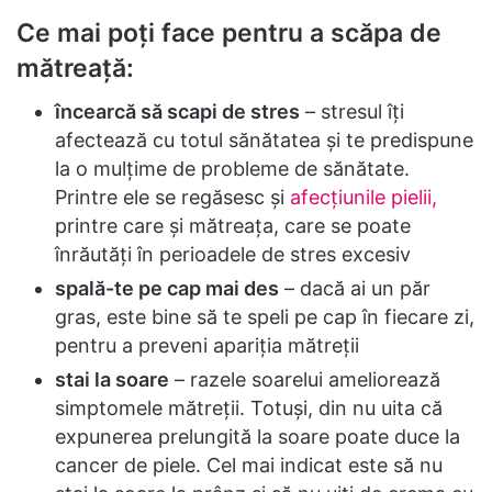
Ce mai poţi face pentru a scăpa de
mătreaţă:
încearcă să scapi de stres
– stresul îţi
afectează cu totul sănătatea şi te predispune
la o mulţime de probleme de sănătate.
Printre ele se regăsesc şi
afecţiunile pielii,
printre care şi mătreaţa, care se poate
înrăutăţi în perioadele de stres excesiv
spală-te pe cap mai des
– dacă ai un păr
gras, este bine să te speli pe cap în fiecare zi,
pentru a preveni apariţia mătreţii
stai la soare
– razele soarelui ameliorează
simptomele mătreţii. Totuşi, din nu uita că
expunerea prelungită la soare poate duce la
cancer de piele. Cel mai indicat este să nu