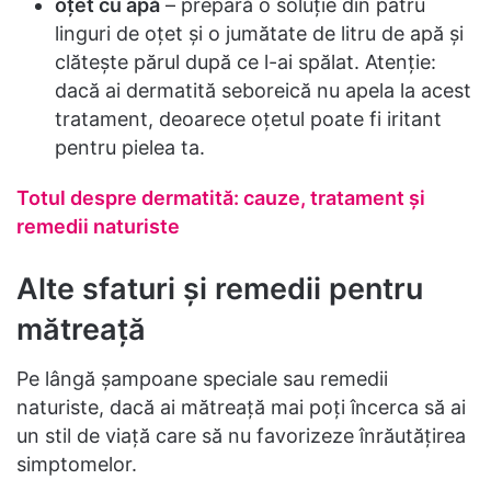
oţet cu apă
– prepară o soluţie din patru
linguri de oţet şi o jumătate de litru de apă şi
clăteşte părul după ce l-ai spălat. Atenţie:
dacă ai dermatită seboreică nu apela la acest
tratament, deoarece oţetul poate fi iritant
pentru pielea ta.
Totul despre dermatită: cauze, tratament și
remedii naturiste
Alte sfaturi şi remedii pentru
mătreaţă
Pe lângă şampoane speciale sau remedii
naturiste, dacă ai mătreaţă mai poţi încerca să ai
un stil de viaţă care să nu favorizeze înrăutăţirea
simptomelor.