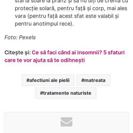
stai la soare la prânz şi să nu uiţi de crema cu
protecţie solară, pentru faţă şi corp, mai ales
vara (pentru faţă acest sfat este valabil şi
pentru anotimpul rece).
Foto: Pexels
Citeşte şi:
Ce să faci când ai insomnii? 5 sfaturi
care te vor ajuta să te odihneşti
afectiuni ale pielii
matreata
tratamente naturiste