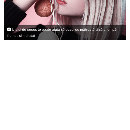
Uleiul de cocos te poate ajuta să scapi de mătreaţă şi să ai un păr
frumos şi hidratat