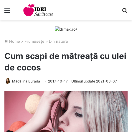
Menu
C
Home
>
Frumusețe
>
Din natură
Cum scapi de mătreaţă cu ulei
de cocos
Mădălina Burada
2017-10-17
Ultimul update 2021-03-07