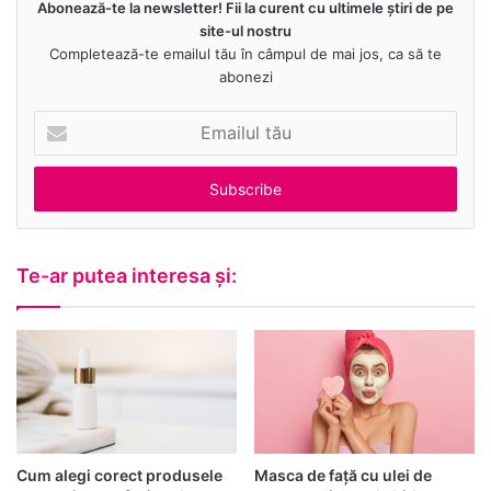
Abonează-te la newsletter! Fii la curent cu ultimele știri de pe
site-ul nostru
Completează-te emailul tău în câmpul de mai jos, ca să te
abonezi
E
m
a
i
l
u
l
Te-ar putea interesa și:
t
ă
u
Cum alegi corect produsele
Masca de față cu ulei de